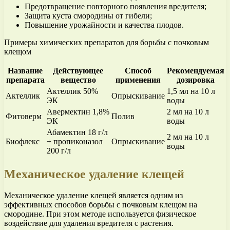
Предотвращение повторного появления вредителя;
Защита куста смородины от гибели;
Повышение урожайности и качества плодов.
Примеры химических препаратов для борьбы с почковым
клещом
Название
Действующее
Способ
Рекомендуемая
препарата
вещество
применения
дозировка
Актеллик 50%
1,5 мл на 10 л
Актеллик
Опрыскивание
ЭК
воды
Авермектин 1,8%
2 мл на 10 л
Фитоверм
Полив
ЭК
воды
Абамектин 18 г/л
2 мл на 10 л
Биофлекс
+ пропиконазол
Опрыскивание
воды
200 г/л
Механическое удаление клещей
Механическое удаление клещей является одним из
эффективных способов борьбы с почковым клещом на
смородине. При этом методе используется физическое
воздействие для удаления вредителя с растения.