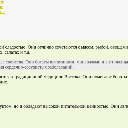
не
не
хне
ой сладостью. Они отлично сочетаются с мясом, рыбой, овощам
 салатах и т.д.
ные свойства. Они богаты витаминами, минералами и антиоксид
я сердечно-сосудистых заболеваний.
уются в традиционной медицине Востока. Они помогают боротьс
ние.
уктом, но и обладают высокой питательной ценностью. Они яв