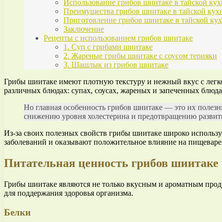
Использование грибов шиитаке в тайской кух
Преимущества грибов шиитаке в тайской кух
Приготовление грибов шиитаке в тайской ку
Заключение
Рецепты с использованием грибов шиитаке
1. Суп с грибами шиитаке
2. Жареные грибы шиитаке с соусом терияки
3. Шашлык из грибов шиитаке
Грибы шиитаке имеют плотную текстуру и нежный вкус с легк
различных блюдах: супах, соусах, жареных и запеченных блюдах,
Но главная особенность грибов шиитаке — это их полез
снижению уровня холестерина и предотвращению развити
Из-за своих полезных свойств грибы шиитаке широко использ
заболеваний и оказывают положительное влияние на пищеваре
Питательная ценность грибов шиитаке
Грибы шиитаке являются не только вкусным и ароматным прод
для поддержания здоровья организма.
Белки