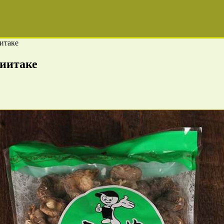
итаке
иитаке