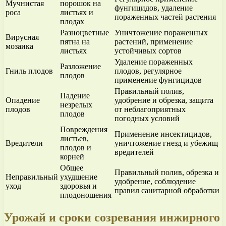
Мучнистая
порошок на
фунгицидов, удаление
роса
листьях и
пораженных частей растения
плодах
Разноцветные
Уничтожение пораженных
Вирусная
пятна на
растений, применение
мозаика
листьях
устойчивых сортов
Удаление пораженных
Разложение
Гниль плодов
плодов, регулярное
плодов
применение фунгицидов
Правильный полив,
Падение
Опадение
удобрение и обрезка, защита
незрелых
плодов
от неблагоприятных
плодов
погодных условий
Повреждения
Применение инсектицидов,
листьев,
Вредители
уничтожение гнезд и убежищ
плодов и
вредителей
корней
Общее
Правильный полив, обрезка и
Неправильный
ухудшение
удобрение, соблюдение
уход
здоровья и
правил санитарной обработки
плодоношения
Урожай и сроки созревания инжирного