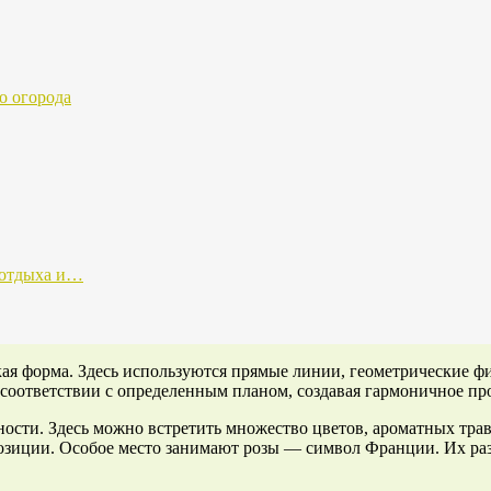
о огорода
 отдыха и…
кая форма. Здесь используются прямые линии, геометрические ф
 соответствии с определенным планом, создавая гармоничное про
ности. Здесь можно встретить множество цветов, ароматных тр
озиции. Особое место занимают розы — символ Франции. Их раз