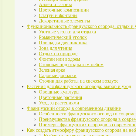
Аллеи и газоны
Цветочные композиции
Статуи и фонтаны
Декоративные элементы
Функциональность французского огорода: отдых и
Уютные уголки для отдыха
Романтический уголок
Площадка для пикника
Зона для чтения
Отдых на природе
Фонтан или водоем
Столовая под открытым небом
Зеленая арка
Садовые дорожки
Столик для работы на свежем воздухе
Растения для французского огорода: выбор и уход
Овощные культуры
Цветочные растения
Уход за растениями
Французский огород в современном дизайне
Особенности французского огорода в соврем
Преимущества французского огорода в совре
Примеры французских огородов в современн
Как создать атмосферу французского огорода на не
1. Выберите правильные растения