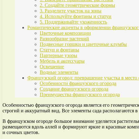
2. Создайте геометрические формы
3. Разделите участок на зоны
4. Используйте фонтаны и статуи
5. Поддерживайте ухоженность
Романтические акценты в оформлении французског
Цветочные композиции
Разнообразие растений
Подвесные горшки и цветочные клумбы
Статуи и фонтаны
Партерные узоры
Мебель и аксессуары
Освещение
Водные элементы
Французский огород: превращение участка в место
Особенности французского огорода
Создание французского огорода
Преимущества французского огорода
Особенностью французского огорода является его геометричес
строгий и аккуратный вид. Все элементы сада располагаются в
В французском огороде большое внимание уделяется раститель
размещаются вдоль аллей и формируют яркие и красивые комп
и сочных цветов.