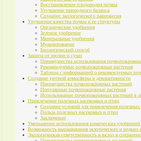
Восстановление плодородия почвы
Улучшение природного баланса
Создание экологического равновесия
Улучшение качества почвы и ее структуры
Органические удобрения
Зеленое удобрение
Минеральные удобрения
Мульчирование
Биологический способ
Защита от эрозии и суши
Преимущества использования почвопокровны
Рекомендуемые почвопокровные растения
Таблица с информацией о рекомендуемых по
Создание уютной атмосферы и декоративности
Преимущества почвопокровных растений
Популярные почвопокровные растения
Использование почвопокровных растений в 
Привлечение полезных насекомых и птиц
Создание условий для привлечения полезных
Польза полезных насекомых и птиц
Заключение
Уменьшение использования химических удобрений
Возможность выращивания экзотических и редких 
Экологическая ответственность и вклад в сохранен
Преимущества почвопокровных растений: