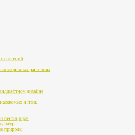
х растений
чвопокровных растениях
ландшафтном дизайне
 насекомых и птиц
 и пестицидов
культур
ие природы