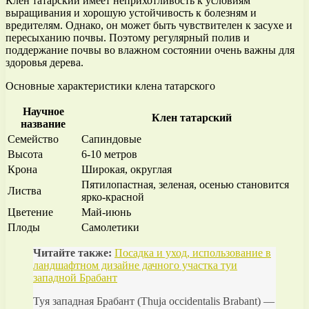
Клен татарский имеет неприхотливость к условиям
выращивания и хорошую устойчивость к болезням и
вредителям. Однако, он может быть чувствителен к засухе и
пересыханию почвы. Поэтому регулярный полив и
поддержание почвы во влажном состоянии очень важны для
здоровья дерева.
Основные характеристики клена татарского
Научное
Клен татарский
название
Семейство
Сапиндовые
Высота
6-10 метров
Крона
Широкая, округлая
Пятилопастная, зеленая, осенью становится
Листва
ярко-красной
Цветение
Май-июнь
Плоды
Самолетики
Читайте также:
Посадка и уход, использование в
ландшафтном дизайне дачного участка туи
западной Брабант
Туя западная Брабант (Thuja occidentalis Brabant) —