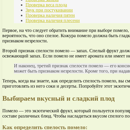
Проверка веса плода
Звук при постукивании
Проверка наличия пятен
Проверка наличия плесени
Первое, на что следует обратить внимание при выборе помело
вероятность, что оно спелое. Кожура помело должна быть гладк
признаком незрелости.
Второй признак спелости помело — запах. Спелый фрукт долж
освежающий запах. Если помело не имеет аромата или имеет не
И наконец, третий признак спелости помело — его конси
может быть признаком незрелости. Кроме того, при нада
Теперь, когда вы знаете, как определить спелость помело, вы 
приготовлять из него соки и десерты. Попробуйте этот экзоти
Выбираем вкусный и сладкий плод
Помело — это экзотический фрукт, который пользуется популяр
составе различных блюд. Чтобы насладиться вкусом спелого п
Как определить спелость помело: