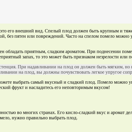
, это его внешний вид. Спелый плод должен быть крупным и тяж
ой, без пятен или повреждений. Часто на спелом помело можно у
ен обладать приятным, сладким ароматом. При поднесении поме
приятный запах, то это может быть признаком незрелости или п
стенция. При надавливании на плод он должен быть мягким, но 
вливании на плод, вы должны почувствовать легкое упругое соп
сможете выбрать самый вкусный и сладкий плод. Помело можно уп
ческий фрукт и насладитесь его неповторимым вкусом!
ностью во многих странах. Его кисло-сладкий вкус и аромат де
омело, нужно правильно выбрать плод.