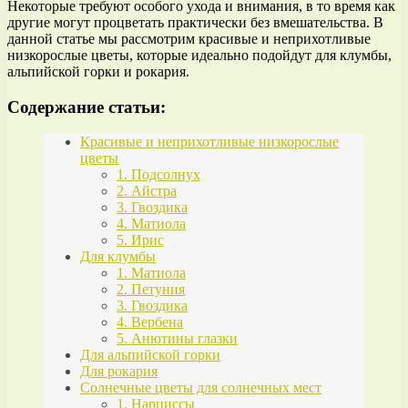
Некоторые требуют особого ухода и внимания, в то время как
другие могут процветать практически без вмешательства. В
данной статье мы рассмотрим красивые и неприхотливые
низкорослые цветы, которые идеально подойдут для клумбы,
альпийской горки и рокария.
Содержание статьи:
Красивые и неприхотливые низкорослые
цветы
1. Подсолнух
2. Айстра
3. Гвоздика
4. Матиола
5. Ирис
Для клумбы
1. Матиола
2. Петуния
3. Гвоздика
4. Вербена
5. Анютины глазки
Для альпийской горки
Для рокария
Солнечные цветы для солнечных мест
1. Нарциссы