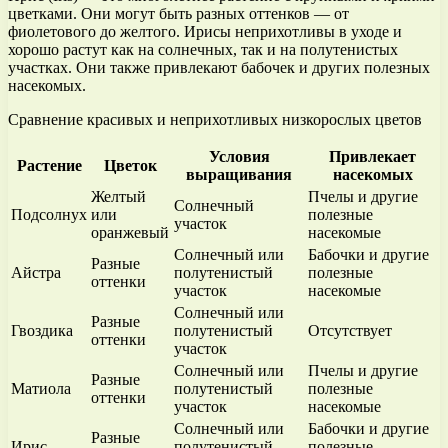
цветками. Они могут быть разных оттенков — от
фиолетового до желтого. Ирисы неприхотливы в уходе и
хорошо растут как на солнечных, так и на полутенистых
участках. Они также привлекают бабочек и других полезных
насекомых.
Сравнение красивых и неприхотливых низкорослых цветов
Условия
Привлекает
Растение
Цветок
выращивания
насекомых
Желтый
Пчелы и другие
Солнечный
Подсолнух
или
полезные
участок
оранжевый
насекомые
Солнечный или
Бабочки и другие
Разные
Айстра
полутенистый
полезные
оттенки
участок
насекомые
Солнечный или
Разные
Гвоздика
полутенистый
Отсутствует
оттенки
участок
Солнечный или
Пчелы и другие
Разные
Матиола
полутенистый
полезные
оттенки
участок
насекомые
Солнечный или
Бабочки и другие
Разные
Ирис
полутенистый
полезные