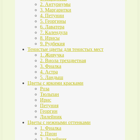
2. Антуриумы
3. Маргаритки
4. Петунии
5. Георгины
6. Лаватера
7. Календула
8. Ирисы
9. Рудбекия
Тенистые цветы для тенистых мест
1. Живучка
2. Виола трехцветная
3. Фиалка
4. Астра
5. Ландыш
Цветы с яркими красками
Роза
Тюльпан
Ирис
Петуния
Георгин
Лилейник
Цветы с нежными оттенками
1. Фиалка
2. Пион
3. Лилейник