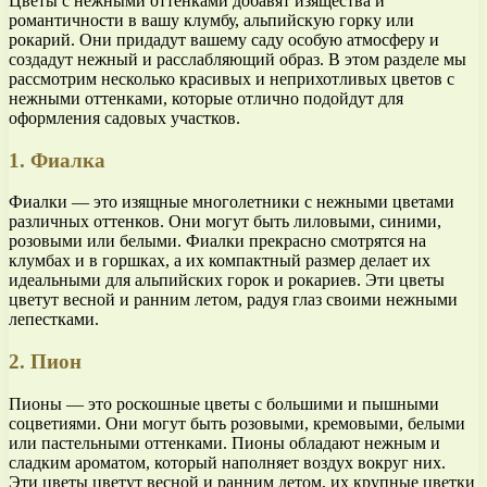
Цветы с нежными оттенками добавят изящества и
романтичности в вашу клумбу, альпийскую горку или
рокарий. Они придадут вашему саду особую атмосферу и
создадут нежный и расслабляющий образ. В этом разделе мы
рассмотрим несколько красивых и неприхотливых цветов с
нежными оттенками, которые отлично подойдут для
оформления садовых участков.
1. Фиалка
Фиалки — это изящные многолетники с нежными цветами
различных оттенков. Они могут быть лиловыми, синими,
розовыми или белыми. Фиалки прекрасно смотрятся на
клумбах и в горшках, а их компактный размер делает их
идеальными для альпийских горок и рокариев. Эти цветы
цветут весной и ранним летом, радуя глаз своими нежными
лепестками.
2. Пион
Пионы — это роскошные цветы с большими и пышными
соцветиями. Они могут быть розовыми, кремовыми, белыми
или пастельными оттенками. Пионы обладают нежным и
сладким ароматом, который наполняет воздух вокруг них.
Эти цветы цветут весной и ранним летом, их крупные цветки