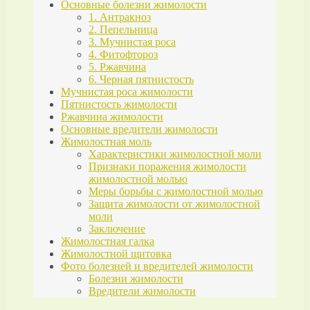
Основные болезни жимолости
1. Антракноз
2. Пепельница
3. Мучнистая роса
4. Фитофтороз
5. Ржавчина
6. Черная пятнистость
Мучнистая роса жимолости
Пятнистость жимолости
Ржавчина жимолости
Основные вредители жимолости
Жимолостная моль
Характеристики жимолостной моли
Признаки поражения жимолости
жимолостной молью
Меры борьбы с жимолостной молью
Защита жимолости от жимолостной
моли
Заключение
Жимолостная галка
Жимолостной щитовка
Фото болезней и вредителей жимолости
Болезни жимолости
Вредители жимолости