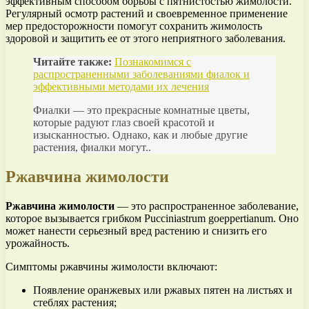
эффективным способом борьбы с пятнистостью жимолости.
Регулярный осмотр растений и своевременное применение
мер предосторожности помогут сохранить жимолость
здоровой и защитить ее от этого неприятного заболевания.
Читайте также:
Познакомимся с
распространенными заболеваниями фиалок и
эффективными методами их лечения
Фиалки — это прекрасные комнатные цветы,
которые радуют глаз своей красотой и
изысканностью. Однако, как и любые другие
растения, фиалки могут..
Ржавчина жимолости
Ржавчина жимолости
— это распространенное заболевание,
которое вызывается грибком Pucciniastrum goeppertianum. Оно
может нанести серьезный вред растению и снизить его
урожайность.
Симптомы ржавчины жимолости включают:
Появление оранжевых или ржавых пятен на листьях и
стеблях растения;