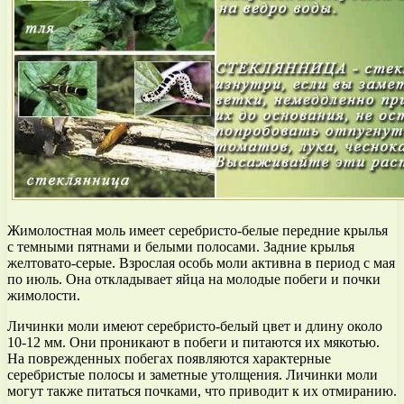
Жимолостная моль имеет серебристо-белые передние крылья
с темными пятнами и белыми полосами. Задние крылья
желтовато-серые. Взрослая особь моли активна в период с мая
по июль. Она откладывает яйца на молодые побеги и почки
жимолости.
Личинки моли имеют серебристо-белый цвет и длину около
10-12 мм. Они проникают в побеги и питаются их мякотью.
На поврежденных побегах появляются характерные
серебристые полосы и заметные утолщения. Личинки моли
могут также питаться почками, что приводит к их отмиранию.