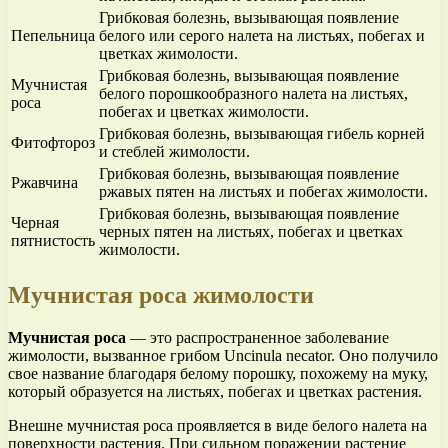
Грибковая болезнь, вызывающая появление
Пепельница
белого или серого налета на листьях, побегах и
цветках жимолости.
Грибковая болезнь, вызывающая появление
Мучнистая
белого порошкообразного налета на листьях,
роса
побегах и цветках жимолости.
Грибковая болезнь, вызывающая гибель корней
Фитофтороз
и стеблей жимолости.
Грибковая болезнь, вызывающая появление
Ржавчина
ржавых пятен на листьях и побегах жимолости.
Грибковая болезнь, вызывающая появление
Черная
черных пятен на листьях, побегах и цветках
пятнистость
жимолости.
Мучнистая роса жимолости
Мучнистая роса
— это распространенное заболевание
жимолости, вызванное грибом Uncinula necator. Оно получило
свое название благодаря белому порошку, похожему на муку,
который образуется на листьях, побегах и цветках растения.
Внешне мучнистая роса проявляется в виде белого налета на
поверхности растения. При сильном поражении растение