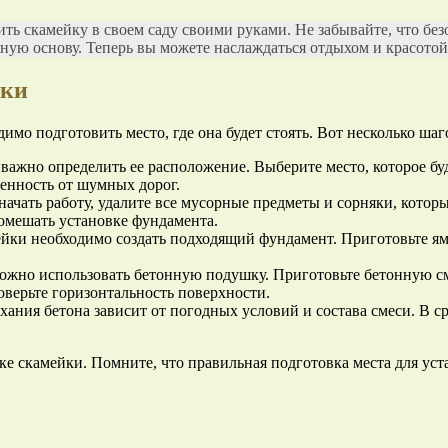
ь скамейку в своем саду своими руками. Не забывайте, что безо
чную основу. Теперь вы можете наслаждаться отдыхом и красотой
йки
димо подготовить место, где она будет стоять. Вот несколько ша
важно определить ее расположение. Выберите место, которое бу
ленность от шумных дорог.
начать работу, удалите все мусорные предметы и сорняки, которы
помешать установке фундамента.
ейки необходимо создать подходящий фундамент. Приготовьте ям
жно использовать бетонную подушку. Приготовьте бетонную смес
верьте горизонтальность поверхности.
ания бетона зависит от погодных условий и состава смеси. В с
ке скамейки. Помните, что правильная подготовка места для уст