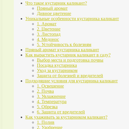
Что такое кустарник каликант?
Пряный аромат
Дивное цветение
Уникальные особенности кустарника каликант
1. Аромат
2. Цветение
3. Листопад
4. Медонос
5. Устойчивость к болезням
Пряный аромат кустарника каликант
Как вырастить кустарник каликант в саду?
Выбор места и подготовка почвы
Посадка кустарника
Уход за кустарником
Защита от болезней и вредителей
Подходящие условия для кустарника каликант
1. Освещение
2. Почва
3. Увлажнение
4. Температура
5. Обрезка
6. Защита от вредителей
Как ухаживать за кустарником каликант?
1. Полив
2. Удобрение