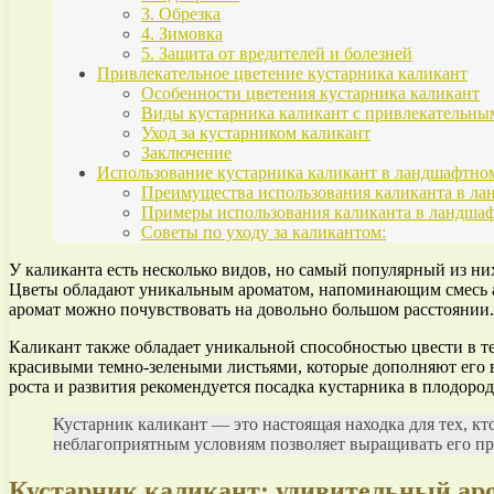
3. Обрезка
4. Зимовка
5. Защита от вредителей и болезней
Привлекательное цветение кустарника каликант
Особенности цветения кустарника каликант
Виды кустарника каликант с привлекательны
Уход за кустарником каликант
Заключение
Использование кустарника каликант в ландшафтно
Преимущества использования каликанта в ла
Примеры использования каликанта в ландшаф
Советы по уходу за каликантом:
У каликанта есть несколько видов, но самый популярный из ни
Цветы обладают уникальным ароматом, напоминающим смесь апел
аромат можно почувствовать на довольно большом расстоянии.
Каликант также обладает уникальной способностью цвести в те
красивыми темно-зелеными листьями, которые дополняют его в
роста и развития рекомендуется посадка кустарника в плодоро
Кустарник каликант — это настоящая находка для тех, кто
неблагоприятным условиям позволяет выращивать его пра
Кустарник каликант: удивительный аро