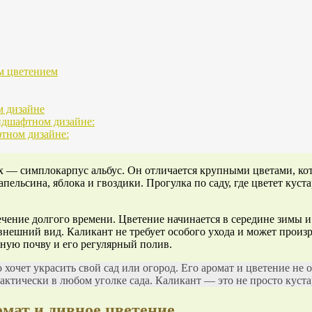
м цветением
м дизайне
ндшафтном дизайне:
тном дизайне:
х — симплокарпус альбус. Он отличается крупными цветами, кот
ьсина, яблока и гвоздики. Прогулка по саду, где цветет куста
чение долгого времени. Цветение начинается в середине зимы и
нешний вид. Каликант не требует особого ухода и может произр
дную почву и его регулярный полив.
 хочет украсить свой сад или огород. Его аромат и цветение не
ктически в любом уголке сада. Каликант — это не просто куста
мат и дивное цветение