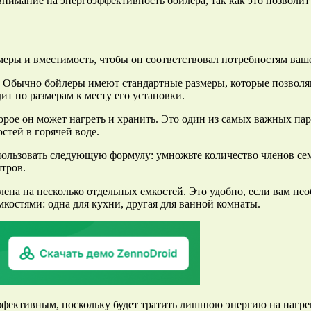
нимание на энергоэффективность бойлера, так как это позволит
меры и вместимость, чтобы он соответствовал потребностям ваш
ля. Обычно бойлеры имеют стандартные размеры, которые позвол
т по размерам к месту его установки.
орое он может нагреть и хранить. Это один из самых важных па
стей в горячей воде.
льзовать следующую формулу: умножьте количество членов семь
итров.
лена на несколько отдельных емкостей. Это удобно, если вам не
костями: одна для кухни, другая для ванной комнаты.
фективным, поскольку будет тратить лишнюю энергию на нагре