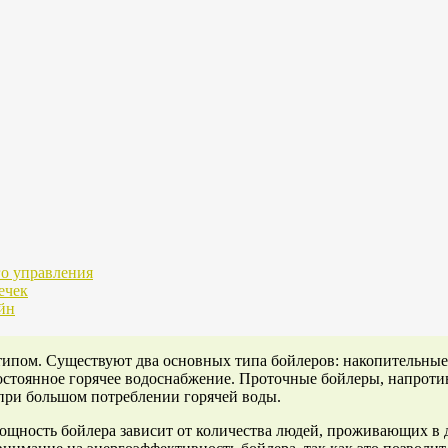
го управления
ечек
йн
о типом. Существуют два основных типа бойлеров: накопительны
постоянное горячее водоснабжение. Проточные бойлеры, напроти
 при большом потреблении горячей воды.
щность бойлера зависит от количества людей, проживающих в до