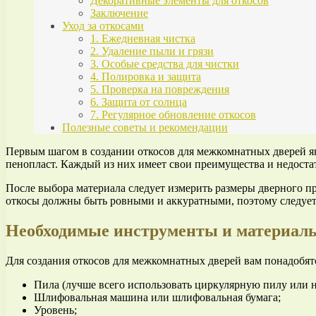
Декоративные элементы для откосов
Заключение
Уход за откосами
1. Ежедневная чистка
2. Удаление пыли и грязи
3. Особые средства для чистки
4. Полировка и защита
5. Проверка на повреждения
6. Защита от солнца
7. Регулярное обновление откосов
Полезные советы и рекомендации
Первым шагом в создании откосов для межкомнатных дверей яв
пенопласт. Каждый из них имеет свои преимущества и недоста
После выбора материала следует измерить размеры дверного п
откосы должны быть ровными и аккуратными, поэтому следует 
Необходимые инструменты и материал
Для создания откосов для межкомнатных дверей вам понадобя
Пила (лучше всего использовать циркулярную пилу или н
Шлифовальная машина или шлифовальная бумага;
Уровень;