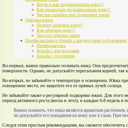
Когда и как подкармливать юкку?
Как правильно подкармливать юкку?
Частые ошибки при подкормке юкки
Обрезка юкки
Почему обрезать юкку?
Как обрезать юкку?
Частота обрезки юкки
Профилактика и борьба с вредителями и болезнями
Профилактика
Борьба с вредителями
Борьба с болезнями
Во-первых, важно правильно поливать юкку. Она предпочитает 
поверхности. Однако, не допускайте пересыхания корней, так 
Во-вторых, не забывайте о температуре и освещении. Юкка пре
освещенное место, но защитите его от прямых лучей солнца.
Не забывайте также о регулярной подкормке юкки. Для этого 
период активного роста (весна и лето), и каждые 6-8 недель в по
Важно помнить, что юкка является ядовитым растением, п
не допускайте его попадания на кожу или в глаза. При н
Следуя этим простым рекомендациям, вы сможете обеспечить св