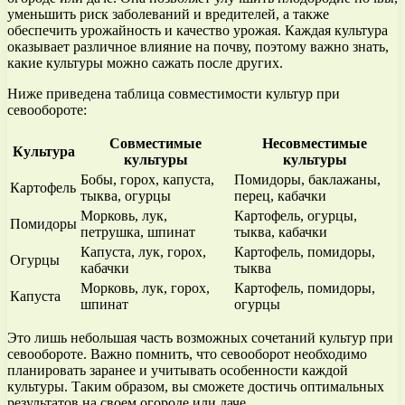
уменьшить риск заболеваний и вредителей, а также
обеспечить урожайность и качество урожая. Каждая культура
оказывает различное влияние на почву, поэтому важно знать,
какие культуры можно сажать после других.
Ниже приведена таблица совместимости культур при
севообороте:
Совместимые
Несовместимые
Культура
культуры
культуры
Бобы, горох, капуста,
Помидоры, баклажаны,
Картофель
тыква, огурцы
перец, кабачки
Морковь, лук,
Картофель, огурцы,
Помидоры
петрушка, шпинат
тыква, кабачки
Капуста, лук, горох,
Картофель, помидоры,
Огурцы
кабачки
тыква
Морковь, лук, горох,
Картофель, помидоры,
Капуста
шпинат
огурцы
Это лишь небольшая часть возможных сочетаний культур при
севообороте. Важно помнить, что севооборот необходимо
планировать заранее и учитывать особенности каждой
культуры. Таким образом, вы сможете достичь оптимальных
результатов на своем огороде или даче.