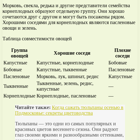
Морковь, свекла, редька и другие представители семейства
корнеплодных образуют отдельную группу. Они хорошо
сочетаются друг с другом и могут быть посажены рядом.
Хорошими соседями для корнеплодных являются пасленовые
овощи и зелень.
Таблица совместимости овощей
Группа
Плохие
Хорошие соседи
овощей
соседи
Капустные
Капустные, корнеплодные
Бобовые
Бобовые
Капустные, тыквенные
Пасленовые
Пасленовые
Морковь, лук, шпинат, редис
Капустные
Тыквенные, зелень, редис,
Тыквенные
—
капустные
Корнеплодные
Корнеплодные, пасленовые
—
Читайте также:
Когда сажать тюльпаны осенью в
Подмосковье: секреты цветоводства
Тюльпаны — это одни из самых популярных и
красивых цветов весеннего сезона. Они радуют
глаз своими яркими и разнообразными оттенками,