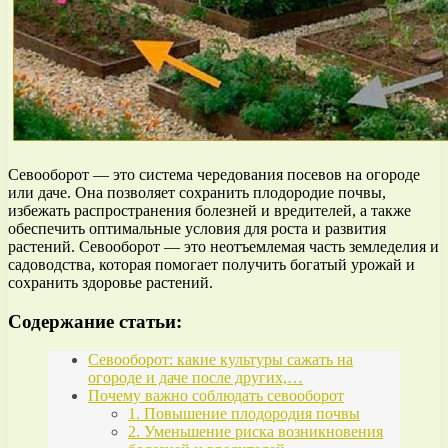
Севооборот — это система чередования посевов на огороде
или даче. Она позволяет сохранить плодородие почвы,
избежать распространения болезней и вредителей, а также
обеспечить оптимальные условия для роста и развития
растений. Севооборот — это неотъемлемая часть земледелия и
садоводства, которая помогает получить богатый урожай и
сохранить здоровье растений.
Содержание статьи:
Севооборот: какие культуры сажать на
огороде и даче после других,…
Почему важно соблюдать севооборот
1. Повышение плодородия почвы
2. Уменьшение риска возникновения