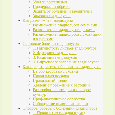
Уход за растениями
Поддержка и обрезка
Защита от болезней и вредителей
Зимовка гладиолусов
Как размножить гладиолусы
Размножение гладиолусов семенами
Размножение гладиолусов детками
Размножение гладиолусов луковицами
и клубнями
Основные болезни гладиолусов
1. Пятнистость листьев гладиолусов
2. Фузариоз гладиолусов
3. Ржавчина гладиолусов
4. Вирусное заболевание гладиолусов
Как предотвратить заболевания гладиолусов
Выбор здоровых луковиц
Правильная посадка
Правильный полив
Удаление пораженных растений
Разнообразие посадки и поворот
культур
Профилактическое обработка
Соблюдение правил санитарии
Способы борьбы с болезнями гладиолусов
1. Правильная посадка и уход