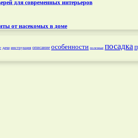
ерей для современных интерьеров
иты от насекомых в доме
посадка
особенности
п
е
инструкция
описание
дачи
полезные