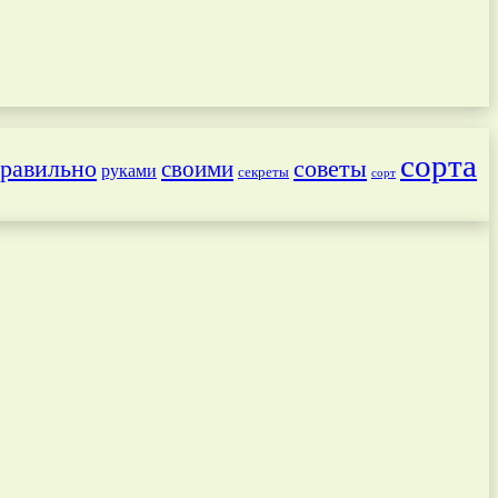
сорта
равильно
советы
своими
руками
секреты
сорт