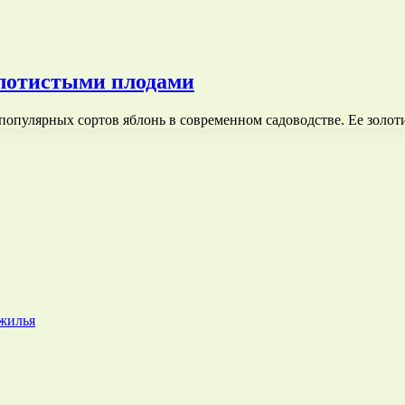
олотистыми плодами
 популярных сортов яблонь в современном садоводстве. Ее зол
 жилья