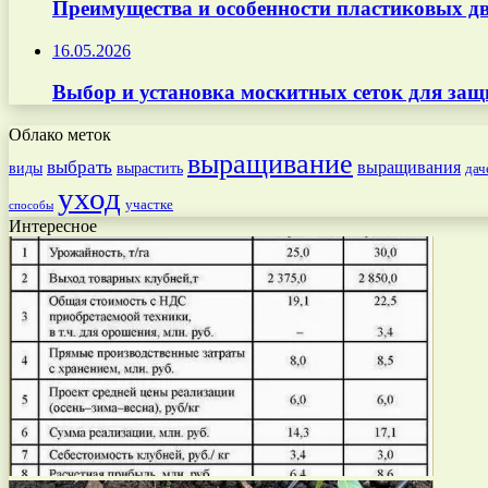
Преимущества и особенности пластиковых дв
16.05.2026
Выбор и установка москитных сеток для защ
Облако меток
выращивание
выбрать
выращивания
вырастить
виды
дач
уход
участке
способы
Интересное