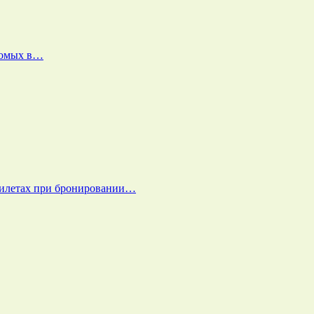
екомых в…
билетах при бронировании…