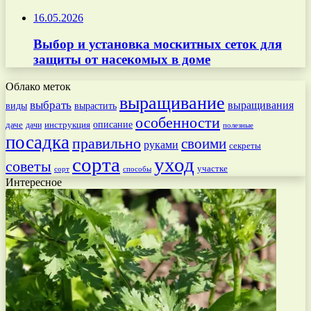
16.05.2026
Выбор и установка москитных сеток для
защиты от насекомых в доме
Облако меток
выращивание
выбрать
выращивания
вырастить
виды
особенности
даче
инструкция
описание
дачи
полезные
посадка
правильно
своими
руками
секреты
сорта
уход
советы
участке
способы
сорт
Интересное