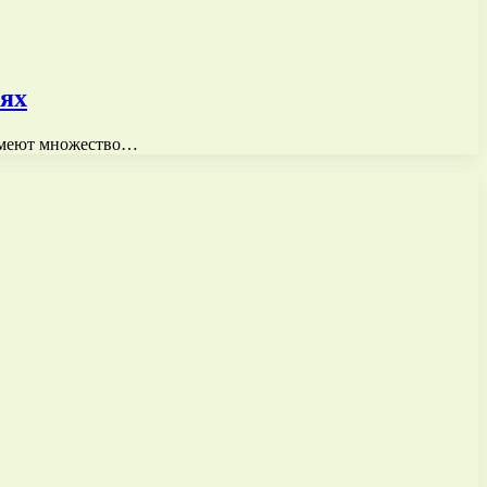
иях
 имеют множество…