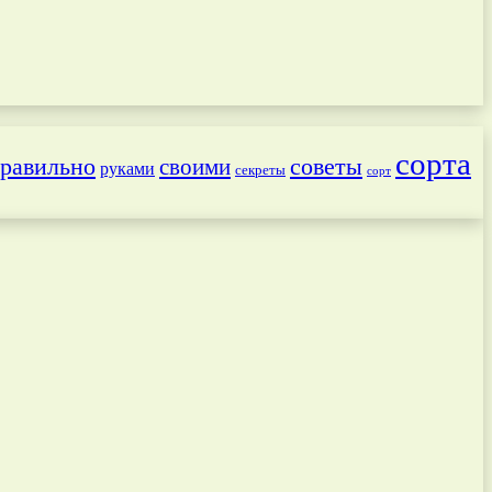
сорта
равильно
советы
своими
руками
секреты
сорт