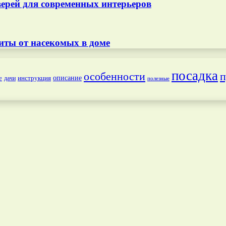
ерей для современных интерьеров
иты от насекомых в доме
посадка
особенности
п
е
инструкция
описание
дачи
полезные