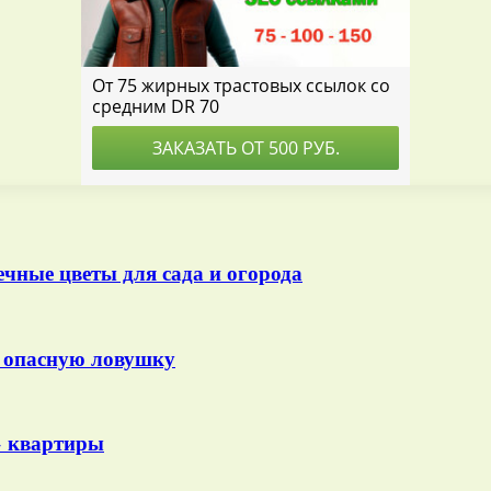
ечные цветы для сада и огорода
в опасную ловушку
» квартиры