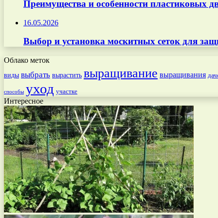
Преимущества и особенности пластиковых дв
16.05.2026
Выбор и установка москитных сеток для защ
Облако меток
выращивание
выбрать
выращивания
вырастить
виды
дач
уход
участке
способы
Интересное