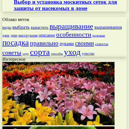
Выбор и установка москитных сеток для
защиты от насекомых в доме
Облако меток
выращивание
выбрать
выращивания
вырастить
виды
особенности
даче
инструкция
описание
дачи
полезные
посадка
правильно
своими
руками
секреты
сорта
уход
советы
участке
способы
сорт
Интересное