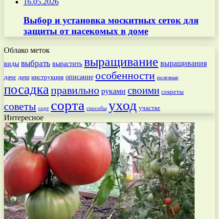
16.05.2026
Выбор и установка москитных сеток для
защиты от насекомых в доме
Облако меток
выращивание
выбрать
выращивания
вырастить
виды
особенности
даче
инструкция
описание
дачи
полезные
посадка
правильно
своими
руками
секреты
сорта
уход
советы
участке
способы
сорт
Интересное