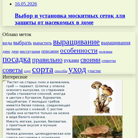
16.05.2026
Выбор и установка москитных сеток для
защиты от насекомых в доме
Облако меток
выращивание
выбрать
выращивания
вырастить
виды
особенности
даче
инструкция
описание
дачи
полезные
посадка
правильно
своими
руками
секреты
сорта
уход
советы
участке
способы
сорт
Интересное