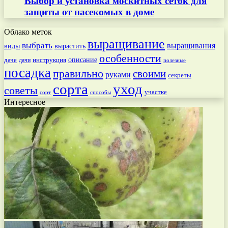
Выбор и установка москитных сеток для
защиты от насекомых в доме
Облако меток
выращивание
выбрать
выращивания
вырастить
виды
особенности
даче
инструкция
описание
дачи
полезные
посадка
правильно
своими
руками
секреты
сорта
уход
советы
участке
способы
сорт
Интересное