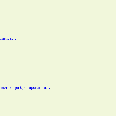
екомых в…
билетах при бронировании…