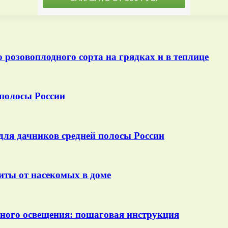
розовоплодного сорта на грядках и в теплице
 полосы России
для дачников средней полосы России
иты от насекомых в доме
ного освещения: пошаговая инструкция