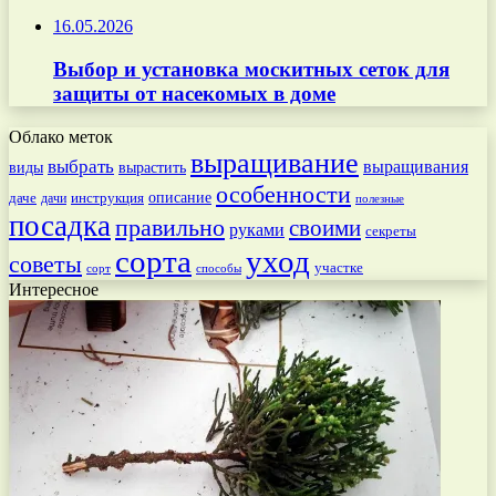
16.05.2026
Выбор и установка москитных сеток для
защиты от насекомых в доме
Облако меток
выращивание
выбрать
выращивания
вырастить
виды
особенности
даче
инструкция
описание
дачи
полезные
посадка
правильно
своими
руками
секреты
сорта
уход
советы
участке
способы
сорт
Интересное