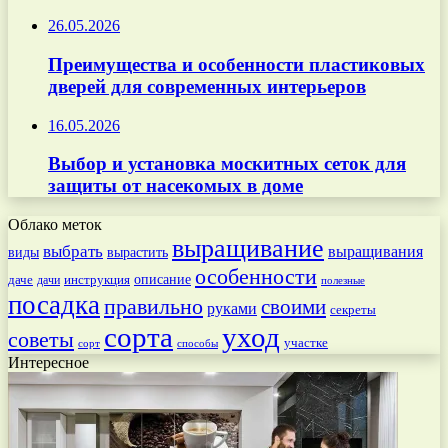
26.05.2026
Преимущества и особенности пластиковых
дверей для современных интерьеров
16.05.2026
Выбор и установка москитных сеток для
защиты от насекомых в доме
Облако меток
выращивание
выбрать
выращивания
вырастить
виды
особенности
даче
инструкция
описание
дачи
полезные
посадка
правильно
своими
руками
секреты
сорта
уход
советы
участке
способы
сорт
Интересное