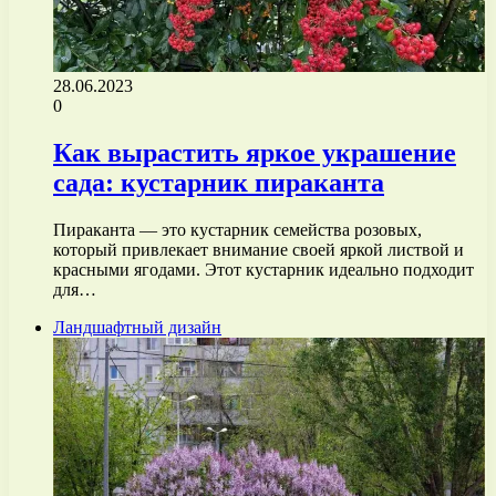
28.06.2023
0
Как вырастить яркое украшение
сада: кустарник пираканта
Пираканта — это кустарник семейства розовых,
который привлекает внимание своей яркой листвой и
красными ягодами. Этот кустарник идеально подходит
для…
Ландшафтный дизайн