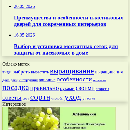
26.05.2026
Преимущества и особенности пластиковых
дверей для современных интерьеров
16.05.2026
Выбор и установка москитных сеток для
защиты от насекомых в доме
Облако меток
выращивание
выбрать
выращивания
вырастить
виды
особенности
даче
инструкция
описание
дачи
полезные
посадка
правильно
своими
руками
секреты
сорта
уход
советы
участке
способы
сорт
Интересное