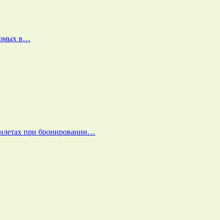
екомых в…
билетах при бронировании…