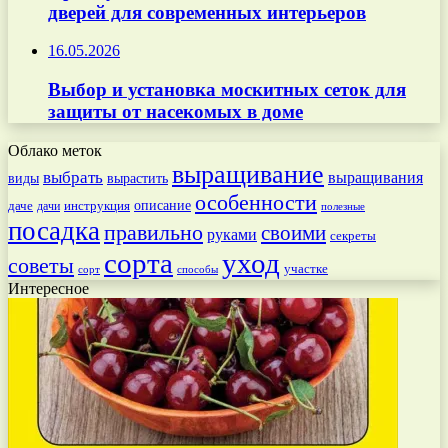
дверей для современных интерьеров
16.05.2026
Выбор и установка москитных сеток для
защиты от насекомых в доме
Облако меток
выращивание
выбрать
выращивания
вырастить
виды
особенности
даче
инструкция
описание
дачи
полезные
посадка
правильно
своими
руками
секреты
сорта
уход
советы
участке
способы
сорт
Интересное