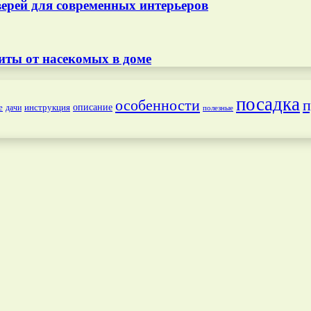
ерей для современных интерьеров
иты от насекомых в доме
посадка
особенности
п
е
инструкция
описание
дачи
полезные