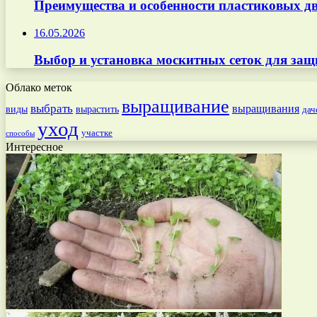
Преимущества и особенности пластиковых дв
16.05.2026
Выбор и установка москитных сеток для защ
Облако меток
выращивание
выбрать
выращивания
вырастить
виды
дач
уход
участке
способы
Интересное