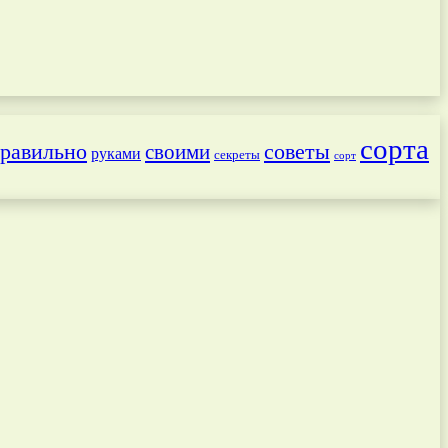
сорта
равильно
советы
своими
руками
секреты
сорт