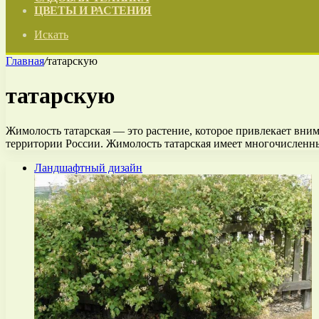
ЦВЕТЫ И РАСТЕНИЯ
Искать
Главная
/
татарскую
татарскую
Жимолость татарская — это растение, которое привлекает вни
территории России. Жимолость татарская имеет многочисленн
Ландшафтный дизайн