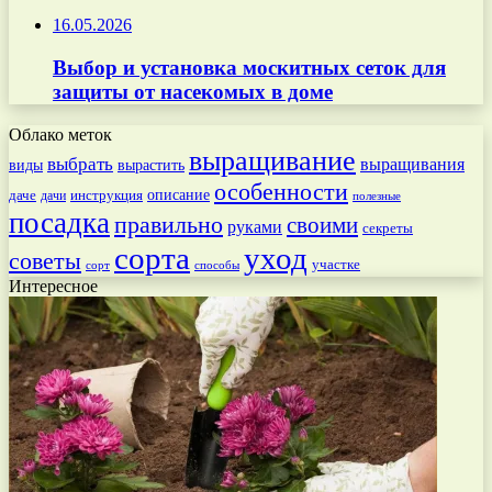
16.05.2026
Выбор и установка москитных сеток для
защиты от насекомых в доме
Облако меток
выращивание
выбрать
выращивания
вырастить
виды
особенности
даче
инструкция
описание
дачи
полезные
посадка
правильно
своими
руками
секреты
сорта
уход
советы
участке
способы
сорт
Интересное