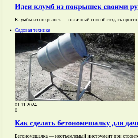
Идеи клумб из покрышек своими ру
Клумбы из покрышек — отличный способ создать оригин
Садовая техника
01.11.2024
0
Как сделать бетономешалку для да
Бетономешалка — неотъемлемый инструмент при строитель