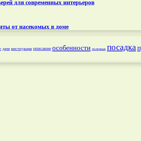
ерей для современных интерьеров
иты от насекомых в доме
посадка
особенности
п
е
инструкция
описание
дачи
полезные