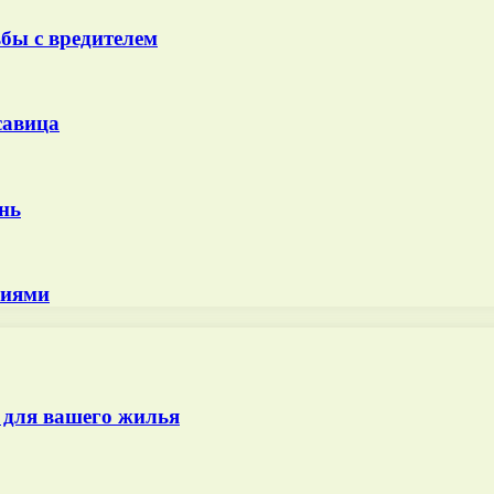
бы с вредителем
савица
нь
ниями
 для вашего жилья