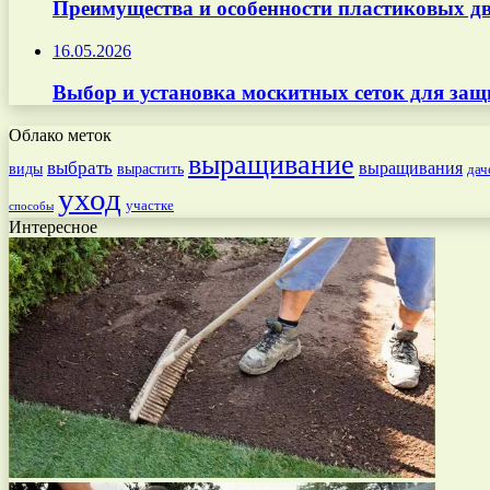
Преимущества и особенности пластиковых дв
16.05.2026
Выбор и установка москитных сеток для защ
Облако меток
выращивание
выбрать
выращивания
вырастить
виды
дач
уход
участке
способы
Интересное