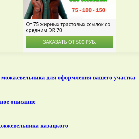
о можжевельника для оформления вашего участка
ное описание
ожжевельника казацкого