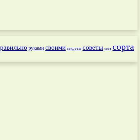
сорта
равильно
советы
своими
руками
секреты
сорт