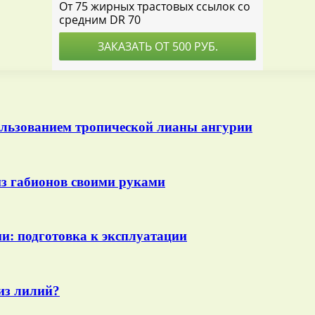
ользованием тропической лианы ангурии
из габионов своими руками
и: подготовка к эксплуатации
из лилий?