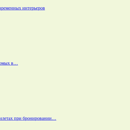
овременных интерьеров
екомых в…
билетах при бронировании…