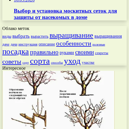
Выбор и установка москитных сеток для
защиты от насекомых в доме
Облако меток
выращивание
выбрать
выращивания
вырастить
виды
особенности
даче
инструкция
описание
дачи
полезные
посадка
правильно
своими
руками
секреты
сорта
уход
советы
участке
способы
сорт
Интересное