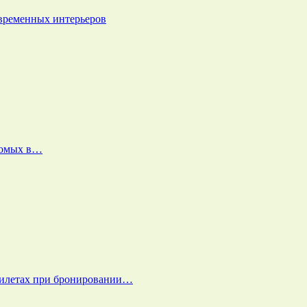
овременных интерьеров
екомых в…
билетах при бронировании…