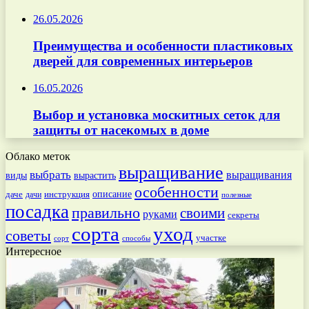
26.05.2026
Преимущества и особенности пластиковых
дверей для современных интерьеров
16.05.2026
Выбор и установка москитных сеток для
защиты от насекомых в доме
Облако меток
выращивание
выбрать
выращивания
вырастить
виды
особенности
даче
инструкция
описание
дачи
полезные
посадка
правильно
своими
руками
секреты
сорта
уход
советы
участке
способы
сорт
Интересное