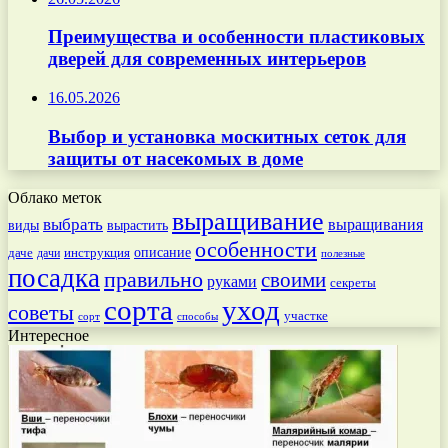
Преимущества и особенности пластиковых
дверей для современных интерьеров
16.05.2026
Выбор и установка москитных сеток для
защиты от насекомых в доме
Облако меток
выращивание
выбрать
выращивания
вырастить
виды
особенности
даче
инструкция
описание
дачи
полезные
посадка
правильно
своими
руками
секреты
сорта
уход
советы
участке
способы
сорт
Интересное