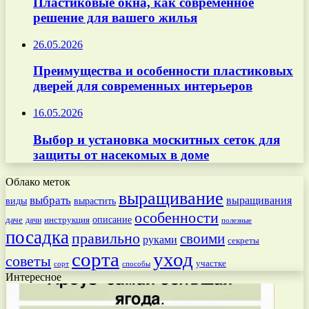
Пластиковые окна, как современное
решение для вашего жилья
26.05.2026
Преимущества и особенности пластиковых
дверей для современных интерьеров
16.05.2026
Выбор и установка москитных сеток для
защиты от насекомых в доме
Облако меток
выращивание
выбрать
выращивания
вырастить
виды
особенности
даче
инструкция
описание
дачи
полезные
посадка
правильно
своими
руками
секреты
сорта
уход
советы
участке
способы
сорт
Интересное