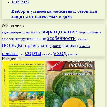
16.05.2026
Выбор и установка москитных сеток для
защиты от насекомых в доме
Облако меток
выращивание
выбрать
выращивания
вырастить
виды
особенности
даче
инструкция
описание
дачи
полезные
посадка
правильно
своими
руками
секреты
сорта
уход
советы
участке
способы
сорт
Интересное