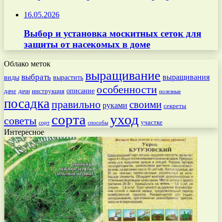
16.05.2026
Выбор и установка москитных сеток для
защиты от насекомых в доме
Облако меток
выращивание
выбрать
выращивания
вырастить
виды
особенности
даче
инструкция
описание
дачи
полезные
посадка
правильно
своими
руками
секреты
сорта
уход
советы
участке
способы
сорт
Интересное