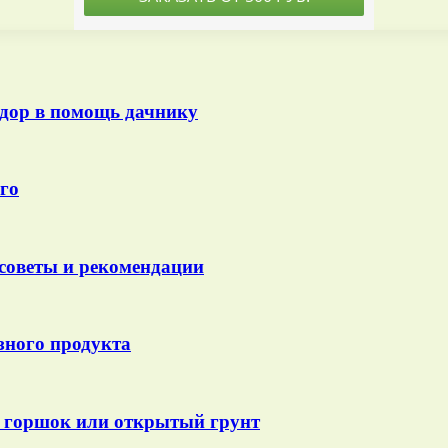
дор в помощь дачнику
го
советы и рекомендации
езного продукта
в горшок или открытый грунт