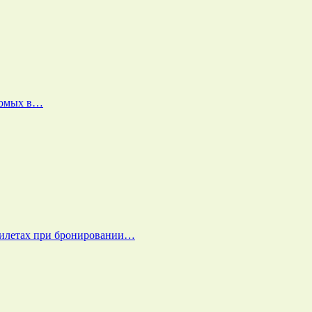
екомых в…
билетах при бронировании…