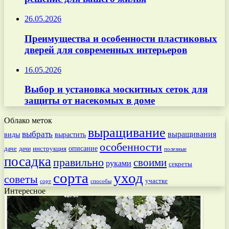
26.05.2026
Преимущества и особенности пластиковых
дверей для современных интерьеров
16.05.2026
Выбор и установка москитных сеток для
защиты от насекомых в доме
Облако меток
выращивание
выбрать
выращивания
вырастить
виды
особенности
даче
инструкция
описание
дачи
полезные
посадка
правильно
своими
руками
секреты
сорта
уход
советы
участке
способы
сорт
Интересное