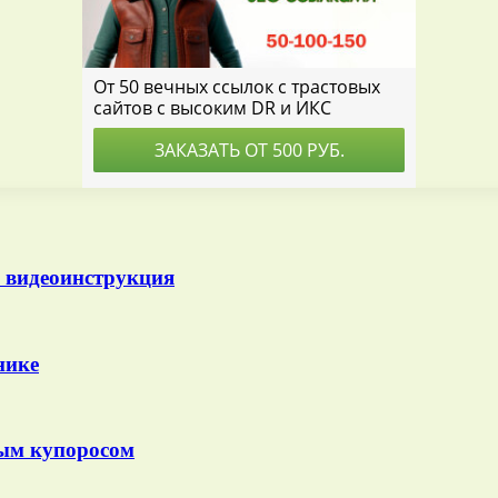
: видеоинструкция
нике
ным купоросом