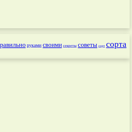
сорта
равильно
советы
своими
руками
секреты
сорт