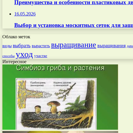
Преимущества и особенности пластиковых дв
16.05.2026
Выбор и установка москитных сеток для защ
Облако меток
выращивание
выбрать
выращивания
вырастить
виды
дач
уход
участке
способы
Интересное