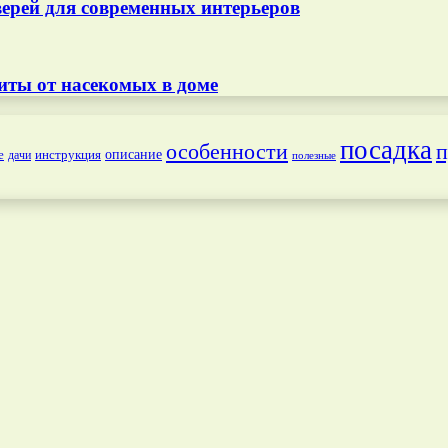
ерей для современных интерьеров
иты от насекомых в доме
посадка
особенности
п
е
инструкция
описание
дачи
полезные