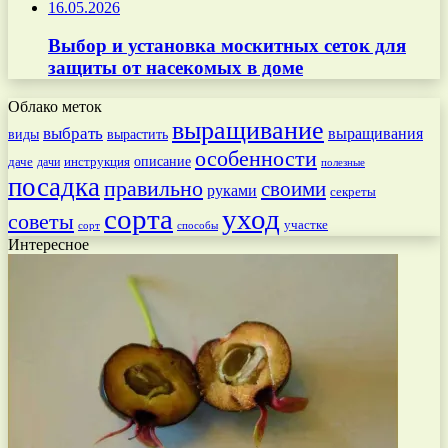
16.05.2026
Выбор и установка москитных сеток для
защиты от насекомых в доме
Облако меток
выращивание
выбрать
выращивания
вырастить
виды
особенности
даче
инструкция
описание
дачи
полезные
посадка
правильно
своими
руками
секреты
сорта
уход
советы
участке
способы
сорт
Интересное