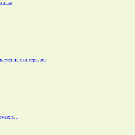
 жилья
овременных интерьеров
екомых в…