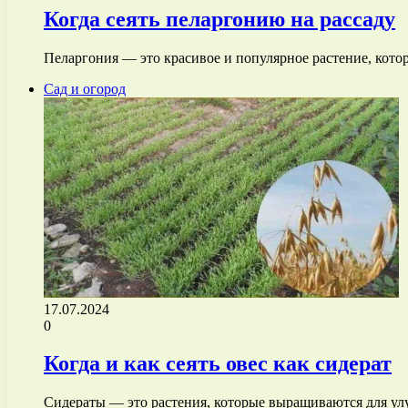
Когда сеять пеларгонию на рассаду
Пеларгония — это красивое и популярное растение, кото
Сад и огород
17.07.2024
0
Когда и как сеять овес как сидерат
Сидераты — это растения, которые выращиваются для ул