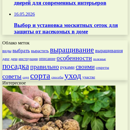
дверей для современных интерьеров
16.05.2026
Выбор и установка москитных сеток для
защиты от насекомых в доме
Облако меток
выращивание
выбрать
выращивания
вырастить
виды
особенности
даче
инструкция
описание
дачи
полезные
посадка
правильно
своими
руками
секреты
сорта
уход
советы
участке
способы
сорт
Интересное