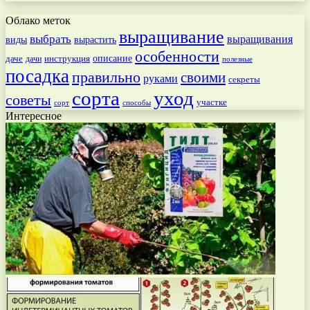
Облако меток
выращивание
выбрать
выращивания
вырастить
виды
особенности
даче
инструкция
описание
дачи
полезные
посадка
правильно
своими
руками
секреты
сорта
уход
советы
участке
способы
сорт
Интересное