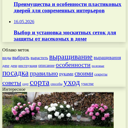
Преимущества и особенности пластиковых
дверей для современных интерьеров
16.05.2026
Выбор и установка москитных сеток для
защиты от насекомых в доме
Облако меток
выращивание
выбрать
выращивания
вырастить
виды
особенности
даче
инструкция
описание
дачи
полезные
посадка
правильно
своими
руками
секреты
сорта
уход
советы
участке
способы
сорт
Интересное